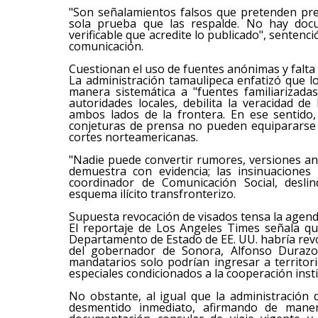
"Son señalamientos falsos que pretenden pr
sola prueba que las respalde. No hay docum
verificable que acredite lo publicado", sentenci
comunicación.
Cuestionan el uso de fuentes anónimas y falta
La administración tamaulipeca enfatizó que lo
manera sistemática a "fuentes familiarizada
autoridades locales, debilita la veracidad de
ambos lados de la frontera. En ese sentido,
conjeturas de prensa no pueden equipararse 
cortes norteamericanas.
"Nadie puede convertir rumores, versiones a
demuestra con evidencia; las insinuaciones
coordinador de Comunicación Social, desli
esquema ilícito transfronterizo.
Supuesta revocación de visados tensa la agenda
El reportaje de Los Angeles Times señala qu
Departamento de Estado de EE. UU. habría revo
del gobernador de Sonora, Alfonso Durazo
mandatarios solo podrían ingresar a territ
especiales condicionados a la cooperación ins
No obstante, al igual que la administración
desmentido inmediato, afirmando de mane