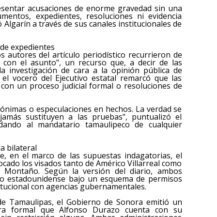
esentar acusaciones de enorme gravedad sin una
entos, expedientes, resoluciones ni evidencia
ó Algarín a través de sus canales institucionales de
 de expedientes
s autores del artículo periodístico recurrieron de
s con el asunto", un recurso que, a decir de las
 la investigación de cara a la opinión pública de
 el vocero del Ejecutivo estatal remarcó que las
con un proceso judicial formal o resoluciones de
nónimas o especulaciones en hechos. La verdad se
 jamás sustituyen a las pruebas", puntualizó el
ndando al mandatario tamaulipeco de cualquier
 bilateral
e, en el marco de las supuestas indagatorias, el
cado los visados tanto de Américo Villarreal como
 Montaño. Según la versión del diario, ambos
orio estadounidense bajo un esquema de permisos
titucional con agencias gubernamentales.
 de Tamaulipas, el Gobierno de Sonora emitió un
ra formal que Alfonso Durazo cuenta con su