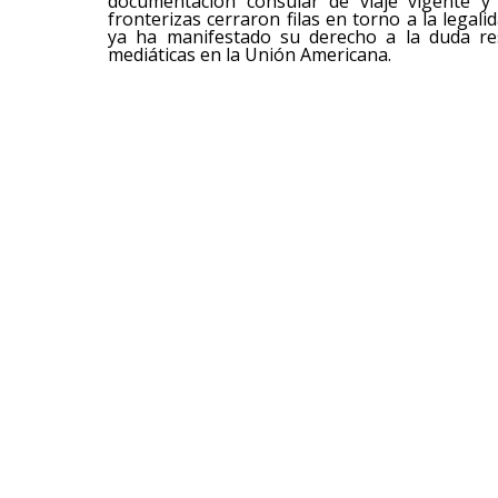
documentación consular de viaje vigente y 
fronterizas cerraron filas en torno a la legal
ya ha manifestado su derecho a la duda resp
mediáticas en la Unión Americana.