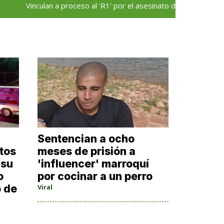
Vinculan a proceso al 'R1' por el asesinato del alcalde Carlos Man
Sentencian a ocho
tos
meses de prisión a
 su
'influencer' marroquí
o
por cocinar a un perro
o de
Viral