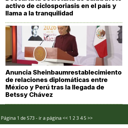
activo de ciclosporiasis en el país y
llama a la tranquilidad
Anuncia Sheinbaumrestablecimiento
de relaciones diplomáticas entre
México y Perú tras la llegada de
Betssy Chávez
Página 1 de 573 - ir a página
<<
1
2
3
4
5
>>