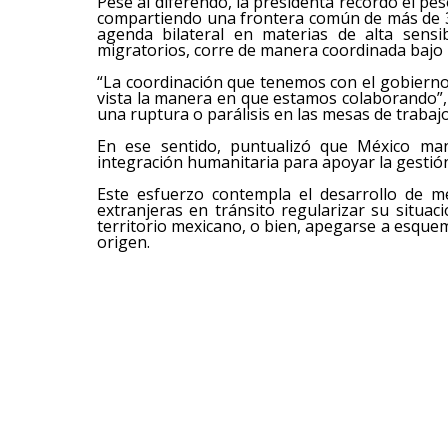
Pese al diferendo, la presidenta recordó el pes
compartiendo una frontera común de más de 3
agenda bilateral en materias de alta sensib
migratorios, corre de manera coordinada bajo
“La coordinación que tenemos con el gobierno
vista la manera en que estamos colaborando”
una ruptura o parálisis en las mesas de trabajo
En ese sentido, puntualizó que México man
integración humanitaria para apoyar la gestión
Este esfuerzo contempla el desarrollo de m
extranjeras en tránsito regularizar su situac
territorio mexicano, o bien, apegarse a esquem
origen.