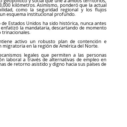
o geopolítico y social que une a ambos territorios,
,000 kilómetros. Asimismo, ponderó que la actual
ilidad, como la seguridad regional y los flujos
 un esquema institucional profundo.
 de Estados Unidos ha sido histórica, nunca antes
, enfatizó la mandataria, descartando de momento
 trinacionales.
tiene activo un robusto plan de contención e
 migratoria en la región de América del Norte.
ecanismos legales que permiten a las personas
ión laboral a través de alternativas de empleo en
as de retorno asistido y digno hacia sus países de