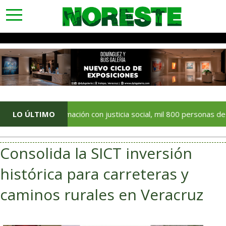
toggle
navigation
Transformación con justicia social, mil 800 personas de siete mun
LO ÚLTIMO
Consolida la SICT inversión
histórica para carreteras y
caminos rurales en Veracruz