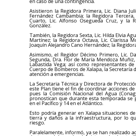
en caso de una contingencia.
Asistieron la Regidora Primera, Lic. Diana Jul
Fernández Cambambia; la Regidora Tercera, 
Cuarto, Lic. Alfonso Osegueda Cruz, y la R
González.
También, la Regidora Sexta, Lic. Hilda Elvia Ag
Martínez; la Regidora Octava, Lic. Clarissa 
Joaquín Alejandro Cano Hernández; la Regidor
Asimismo, el Regidor Décimo Primero, Lic. D
Segunda, Dra. Flor de María Mendoza Muñiz, y
Labastida Vega; así como representantes de la
Cuerpo de Bomberos de Xalapa, la Secretaría 
atención a emergencias.
La Secretaria Técnica y Directora de Protección
este Plan tiene el fin de coordinar acciones d
pues la Comisión Nacional del Agua (Conag
pronostican que durante esta temporada se 
en el Pacífico y 14 en el Atlántico.
Esto podría generar en Xalapa situaciones d
tierra y daños a la infraestructura, por lo 
riesgo.
Paralelamente, informó, ya se han realizado a