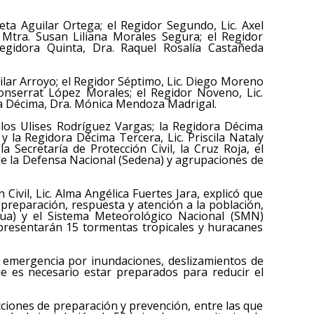
ieta Aguilar Ortega; el Regidor Segundo, Lic. Axel
Mtra. Susan Liliana Morales Segura; el Regidor
egidora Quinta, Dra. Raquel Rosalía Castañeda
uilar Arroyo; el Regidor Séptimo, Lic. Diego Moreno
Monserrat López Morales; el Regidor Noveno, Lic.
a Décima, Dra. Mónica Mendoza Madrigal.
alos Ulises Rodríguez Vargas; la Regidora Décima
 la Regidora Décima Tercera, Lic. Priscila Nataly
 Secretaría de Protección Civil, la Cruz Roja, el
de la Defensa Nacional (Sedena) y agrupaciones de
 Civil, Lic. Alma Angélica Fuertes Jara, explicó que
e preparación, respuesta y atención a la población,
ua) y el Sistema Meteorológico Nacional (SMN)
presentarán 15 tormentas tropicales y huracanes
e emergencia por inundaciones, deslizamientos de
que es necesario estar preparados para reducir el
cciones de preparación y prevención, entre las que