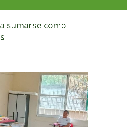
Con c
s a sumarse como
os