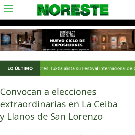
toggle
navigation
San Andrés Tuxtla alista su Festival Internacional de Globos de 
LO ÚLTIMO
Convocan a elecciones
extraordinarias en La Ceiba
y Llanos de San Lorenzo