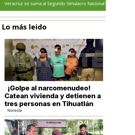
se suma al Segundo Simulacro Nacional 2026; invita a la ciudadanía
Lo más leido
¡Golpe al narcomenudeo!
Catean vivienda y detienen a
tres personas en Tihuatlán
Noreste