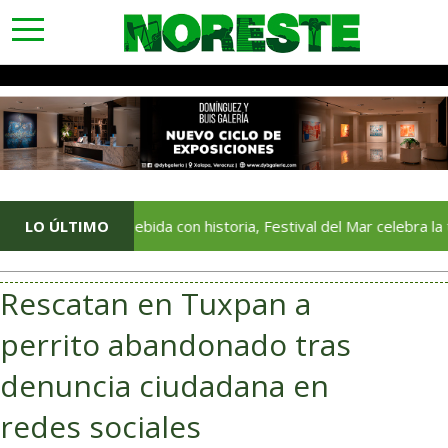
toggle
navigation
Una bebida con historia, Festival del Mar celebra la tradición d
LO ÚLTIMO
Rescatan en Tuxpan a
perrito abandonado tras
denuncia ciudadana en
redes sociales