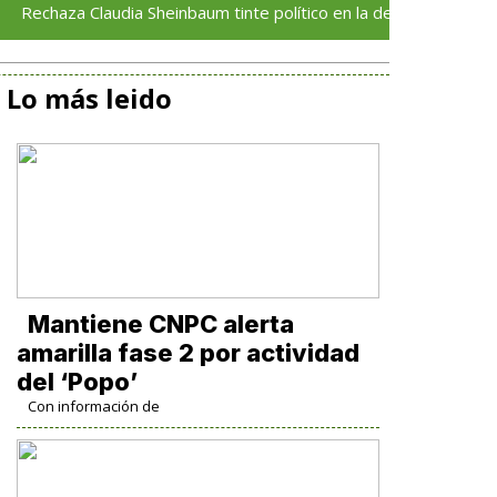
 Claudia Sheinbaum tinte político en la detención del exgobernad
Lo más leido
Mantiene CNPC alerta
amarilla fase 2 por actividad
del ‘Popo’
Con información de