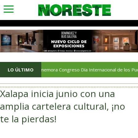
toggle
navigation
LO ÚLTIMO
Conmemora Congreso Día Internacional de los Pueblos In
Xalapa inicia junio con una
amplia cartelera cultural, ¡no
te la pierdas!