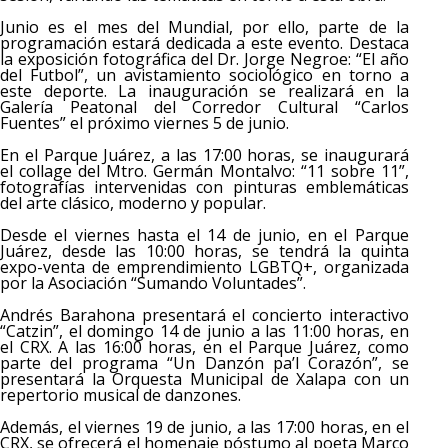
Junio es el mes del Mundial, por ello, parte de la
programación estará dedicada a este evento. Destaca
la exposición fotográfica del Dr. Jorge Negroe: “El año
del Futbol”, un avistamiento sociológico en torno a
este deporte. La inauguración se realizará en la
Galería Peatonal del Corredor Cultural “Carlos
Fuentes” el próximo viernes 5 de junio.
En el Parque Juárez, a las 17:00 horas, se inaugurará
el collage del Mtro. Germán Montalvo: “11 sobre 11”,
fotografías intervenidas con pinturas emblemáticas
del arte clásico, moderno y popular.
Desde el viernes hasta el 14 de junio, en el Parque
Juárez, desde las 10:00 horas, se tendrá la quinta
expo-venta de emprendimiento LGBTQ+, organizada
por la Asociación “Sumando Voluntades”.
Andrés Barahona presentará el concierto interactivo
“Catzin”, el domingo 14 de junio a las 11:00 horas, en
el CRX. A las 16:00 horas, en el Parque Juárez, como
parte del programa “Un Danzón pa’l Corazón”, se
presentará la Orquesta Municipal de Xalapa con un
repertorio musical de danzones.
Además, el viernes 19 de junio, a las 17:00 horas, en el
CRX, se ofrecerá el homenaje póstumo al poeta Marco