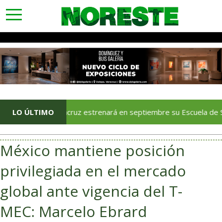
toggle
navigation
LO ÚLTIMO
Veracruz estrenará en septiembre su Escuela de Servicios Tu
México mantiene posición
privilegiada en el mercado
global ante vigencia del T-
MEC: Marcelo Ebrard