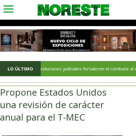
toggle
navigation
32 resoluciones judiciales fortalecen el combate al delito en
LO ÚLTIMO
Propone Estados Unidos
una revisión de carácter
anual para el T-MEC