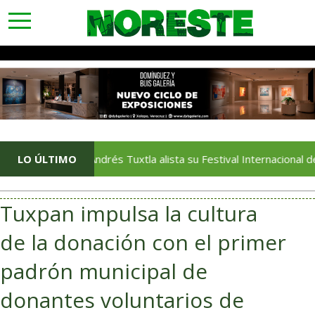
toggle
navigation
LO ÚLTIMO
San Andrés Tuxtla alista su Festival Internacional de Globos 
Tuxpan impulsa la cultura
de la donación con el primer
padrón municipal de
donantes voluntarios de