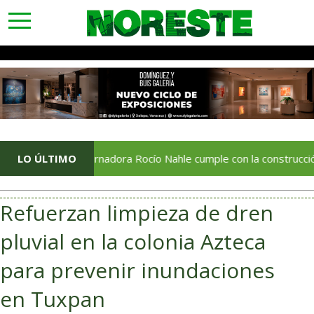
toggle
navigation
LO ÚLTIMO
Gobernadora Rocío Nahle cumple con la construcción del Cent
Refuerzan limpieza de dren
pluvial en la colonia Azteca
para prevenir inundaciones
en Tuxpan