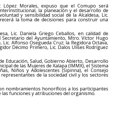
rat López Morales, expuso que el Comupo será
terinstitucional, la planeación y el desarrollo de
oluntad y sensibilidad social de la Alcaldesa, Lic.
recerá la toma de decisiones para construir una
sa, Lic. Daniela Griego Ceballos, en calidad de
l Secretario del Ayuntamiento, Mtro. Víctor Hugo
, Lic. Alfonso Osegueda Cruz; la Regidora Octava,
egidor Décimo Primero, Lic. Dalos Ulises Rodríguez
 de Educación, Salud, Gobierno Abierto, Desarrollo
unicipal de las Mujeres de Xalapa (IMMX), el Sistema
iñas, Niños y Adolescentes (Sipinna), el Consejo
 representantes de la sociedad civil y los sectores
on nombramientos honoríficos a los participantes
 las funciones y atribuciones del organismo.