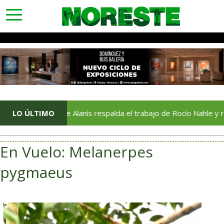
toggle
navigation
LO ÚLTIMO
Jorge Alanís respalda el trabajo de Rocío Nahle y reconoce
En Vuelo: Melanerpes
pygmaeus