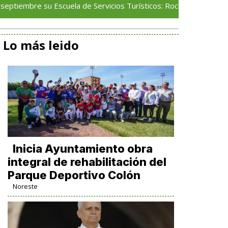
u Escuela de Servicios Turísticos: Rocío Nahle
Escue
Lo más leido
Inicia Ayuntamiento obra
integral de rehabilitación del
Parque Deportivo Colón
Noreste