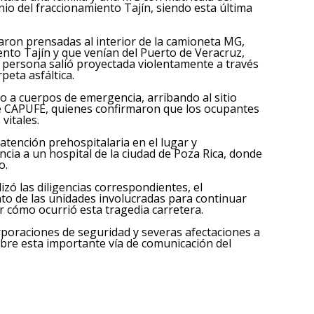
io del fraccionamiento Tajín, siendo esta última
daron prensadas al interior de la camioneta MG,
nto Tajín y que venían del Puerto de Veracruz,
a persona salió proyectada violentamente a través
eta asfáltica.
o a cuerpos de emergencia, arribando al sitio
de CAPUFE, quienes confirmaron que los ocupantes
vitales.
tención prehospitalaria en el lugar y
ia a un hospital de la ciudad de Poza Rica, donde
o.
alizó las diligencias correspondientes, el
to de las unidades involucradas para continuar
r cómo ocurrió esta tragedia carretera.
rporaciones de seguridad y severas afectaciones a
sobre esta importante vía de comunicación del