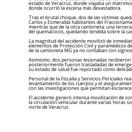
estado de Veracruz, donde viajaba un matrimon
donde ocurrió la escena más devastadora.
Tras el brutal choque, dos de las víctimas que
Carlos y Esmeralda habitantes del Fraccionamie
mientras que de la otra camioneta; una tercer
del quemacocos, quedando tendida sobre la carp
La magnitud del accidente movilizó de inmediat
elementos de Protección Civil y paramédicos 
de la camioneta MG ya no contaban con signos 
Asimismo, dos personas lesionadas recibieron a
posteriormente fueron trasladadas de emergenc
su estado de salud fue reportado como delicad
Personal de la Fiscalía y Servicios Periciales re
levantamiento de los cuerpos y el aseguramien
con las investigaciones que permitan esclarece
El accidente generó intensa movilización de co
la circulación vehicular durante varias horas 
norte de Veracruz.