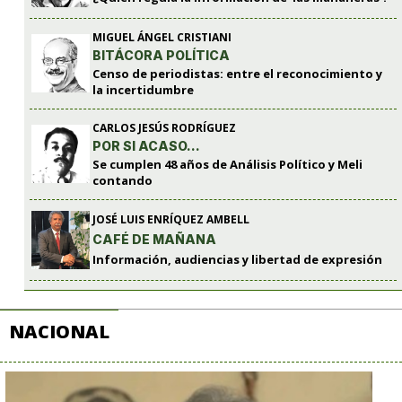
MIGUEL ÁNGEL CRISTIANI
BITÁCORA POLÍTICA
Censo de periodistas: entre el reconocimiento y
la incertidumbre
CARLOS JESÚS RODRÍGUEZ
POR SI ACASO…
Se cumplen 48 años de Análisis Político y Meli
contando
JOSÉ LUIS ENRÍQUEZ AMBELL
CAFÉ DE MAÑANA
Información, audiencias y libertad de expresión
NACIONAL