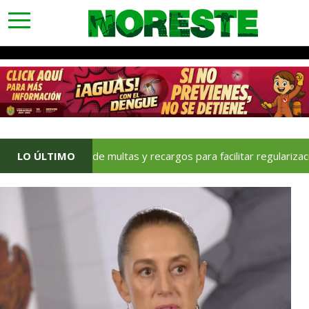
toggle
navigation
ltas y recargos para facilitar regularización fiscal
LO ÚLTIMO
Pi