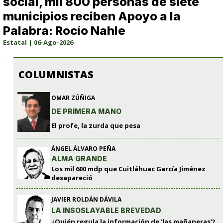
social, mil 800 personas de siete
municipios reciben Apoyo a la
Palabra: Rocío Nahle
Estatal | 06-Ago-2026
COLUMNISTAS
OMAR ZÚÑIGA
DE PRIMERA MANO
El profe, la zurda que pesa
ÁNGEL ÁLVARO PEÑA
ALMA GRANDE
Los mil 600 mdp que Cuitláhuac García Jiménez
desapareció
JAVIER ROLDÁN DÁVILA
LA INSOSLAYABLE BREVEDAD
¿Quién regula la información de ‘las mañaneras’?