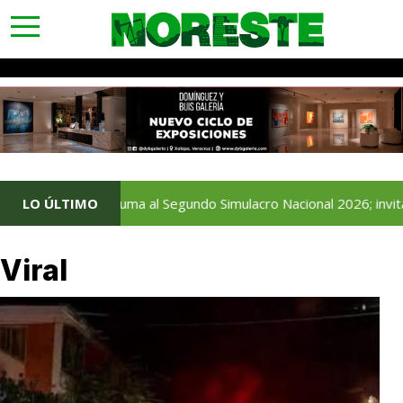
toggle
navigation
eracruz se suma al Segundo Simulacro Nacional 2026; invita a la ci
LO ÚLTIMO
Viral