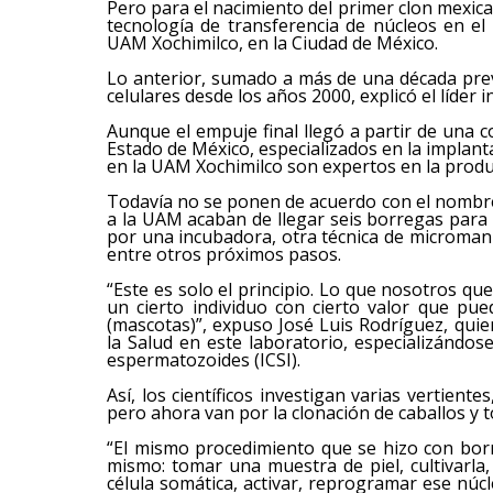
Pero para el nacimiento del primer clon mexic
tecnología de transferencia de núcleos en e
UAM Xochimilco, en la Ciudad de México.
Lo anterior, sumado a más de una década previ
celulares desde los años 2000, explicó el líder 
Aunque el empuje final llegó a partir de una 
Estado de México, especializados en la implant
en la UAM Xochimilco son expertos en la produ
Todavía no se ponen de acuerdo con el nombre
a la UAM acaban de llegar seis borregas para 
por una incubadora, otra técnica de microman
entre otros próximos pasos.
“Este es solo el principio. Lo que nosotros q
un cierto individuo con cierto valor que p
(mascotas)”, expuso José Luis Rodríguez, quie
la Salud en este laboratorio, especializándose
espermatozoides (ICSI).
Así, los científicos investigan varias vertiente
pero ahora van por la clonación de caballos y t
“El mismo procedimiento que se hizo con borr
mismo: tomar una muestra de piel, cultivarla,
célula somática, activar, reprogramar ese núcl