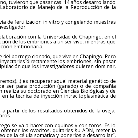
ano, tuvieron que pasar casi 14 años desarrollando
l Laboratorio de Manejo de la Reproducción de la
a de fertilización in vitro y congelando muestras
investigador.
colaboración con la Universidad de Chapingo, en el
ación de los embriones a un ser vivo, mientras que
cción embrionaria.
 del borrego clonado, que vive en Chapingo. Pero
inyectarles directamente los embriones, sin pasar
ipulación que los investigadores quieren dominar,
ueremos(…) es recuperar aquel material genético de
uede ser para producción (ganado) o de compañía
n realiza su doctorado en Ciencias Biológicas y de
 en la técnica de inyección intracitoplasmática de
s, a partir de los resultados obtenidos de la oveja,
oros.
ego se va a hacer con equinos y con toros. Es lo
 obtener los ovocitos, quitarles su ADN, meter la
eo de la célula somática y ponerlos a desarrollar”,