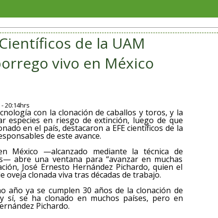
Jorge Ala
 Científicos de la UAM
borrego vivo en México
- 20:14hrs
nología con la clonación de caballos y toros, y la
ar especies en riesgo de extinción, luego de que
ado en el país, destacaron a EFE científicos de la
sponsables de este avance.
 en México —alcanzado mediante la técnica de
cas— abre una ventana para “avanzar en muchas
igación, José Ernesto Hernández Pichardo, quien el
e oveja clonada viva tras décadas de trabajo.
mo año ya se cumplen 30 años de la clonación de
, y sí, se ha clonado en muchos países, pero en
Hernández Pichardo.