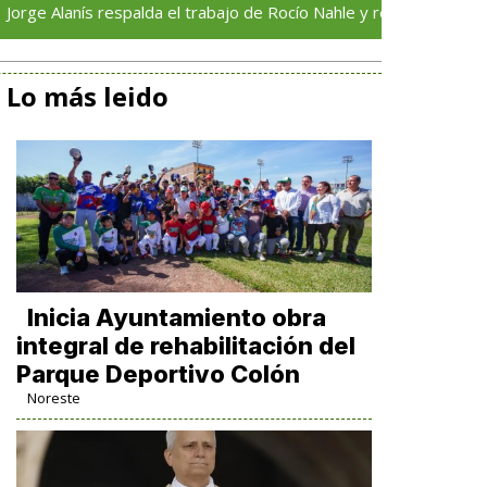
nís respalda el trabajo de Rocío Nahle y reconoce su compromiso 
Lo más leido
Inicia Ayuntamiento obra
integral de rehabilitación del
Parque Deportivo Colón
Noreste