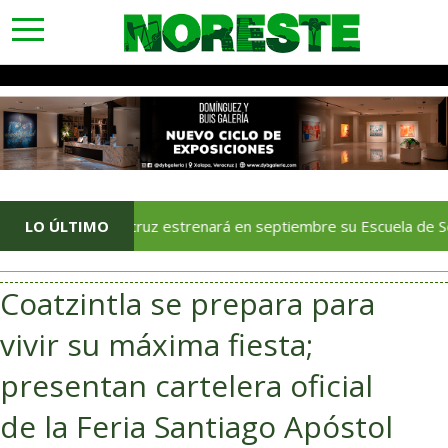
toggle
navigation
Veracruz estrenará en septiembre su Escuela de Servicios Tur
LO ÚLTIMO
Coatzintla se prepara para
vivir su máxima fiesta;
presentan cartelera oficial
de la Feria Santiago Apóstol