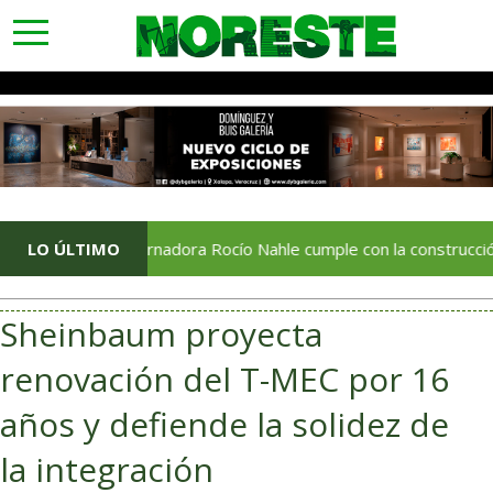
toggle
navigation
LO ÚLTIMO
Gobernadora Rocío Nahle cumple con la construcción del Cent
Sheinbaum proyecta
renovación del T-MEC por 16
años y defiende la solidez de
la integración