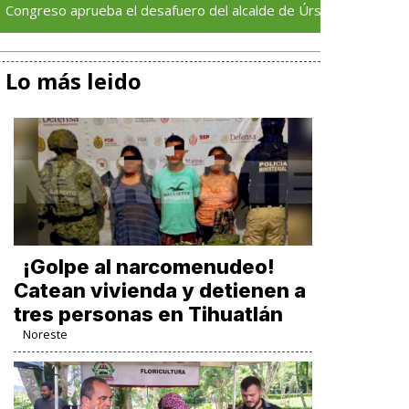
prueba el desafuero del alcalde de Úrsulo Galván
En 
Lo más leido
¡Golpe al narcomenudeo!
Catean vivienda y detienen a
tres personas en Tihuatlán
Noreste