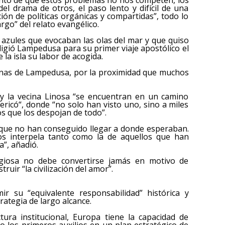
del drama de otros, el paso lento y difícil de una
ión de políticas orgánicas y compartidas”, todo lo
rgo” del relato evangélico.
 azules que evocaban las olas del mar y que quiso
eligió Lampedusa para su primer viaje apostólico el
 la isla su labor de acogida.
anas de Lampedusa, por la proximidad que muchos
 la vecina Linosa “se encuentran en un camino
ericó“, donde “no solo han visto uno, sino a miles
 que los despojan de todo”.
s que no han conseguido llegar a donde esperaban.
s interpela tanto como la de aquellos que han
”, añadió.
igiosa no debe convertirse jamás en motivo de
truir “la civilización del amor”.
r su “equivalente responsabilidad” histórica y
rategia de largo alcance.
tura institucional, Europa tiene la capacidad de
do los primeros auxilios en un plan estratégico de