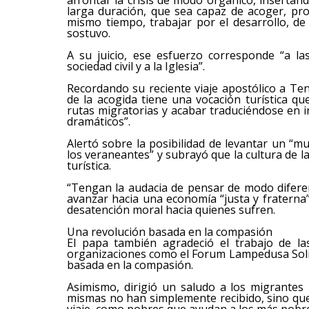
larga duración, que sea capaz de acoger, pro
mismo tiempo, trabajar por el desarrollo, de
sostuvo.
A su juicio, ese esfuerzo corresponde “a la
sociedad civil y a la Iglesia”.
Recordando su reciente viaje apostólico a Tene
de la acogida tiene una vocación turística q
rutas migratorias y acabar traduciéndose en i
dramáticos”.
Alertó sobre la posibilidad de levantar un “mu
los veraneantes” y subrayó que la cultura de l
turística.
“Tengan la audacia de pensar de modo diferen
avanzar hacia una economía “justa y fraterna”
desatención moral hacia quienes sufren.
Una revolución basada en la compasión
El papa también agradeció el trabajo de las 
organizaciones como el Forum Lampedusa Solida
basada en la compasión.
Asimismo, dirigió un saludo a los migrantes 
mismas no han simplemente recibido, sino que
viaje, como pobres que ayudan a los más pobre