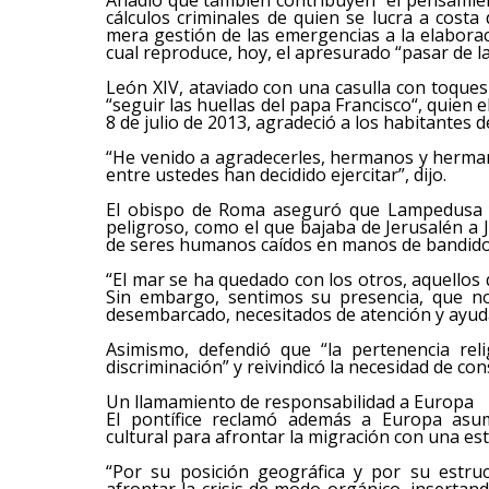
cálculos criminales de quien se lucra a costa 
mera gestión de las emergencias a la elaborac
cual reproduce, hoy, el apresurado “pasar de la
León XIV, ataviado con una casulla con toques
“seguir las huellas del papa Francisco“, quien 
8 de julio de 2013, agradeció a los habitantes de
“He venido a agradecerles, hermanos y herm
entre ustedes han decidido ejercitar”, dijo.
El obispo de Roma aseguró que Lampedusa y
peligroso, como el que bajaba de Jerusalén a J
de seres humanos caídos en manos de bandidos
“El mar se ha quedado con los otros, aquello
Sin embargo, sentimos su presencia, que no
desembarcado, necesitados de atención y ayuda
Asimismo, defendió que “la pertenencia rel
discriminación” y reivindicó la necesidad de cons
Un llamamiento de responsabilidad a Europa
El pontífice reclamó además a Europa asumi
cultural para afrontar la migración con una est
“Por su posición geográfica y por su estruc
afrontar la crisis de modo orgánico, insertan