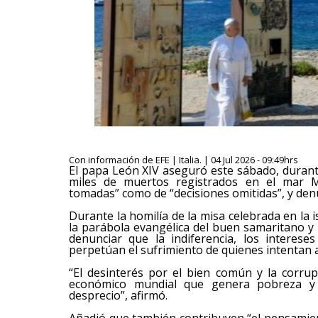
Con información de EFE | Italia. | 04 Jul 2026 - 09:49hrs
El papa León XIV aseguró este sábado, durante 
miles de muertos registrados en el mar Me
tomadas” como de “decisiones omitidas”, y denu
Durante la homilía de la misa celebrada en la is
la parábola evangélica del buen samaritano y l
denunciar que la indiferencia, los interese
perpetúan el sufrimiento de quienes intentan 
“El desinterés por el bien común y la corru
económico mundial que genera pobreza y e
desprecio”, afirmó.
Añadió que también contribuyen “el pensamie