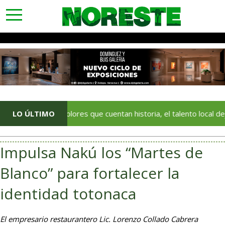
toggle
navigation
Con colores que cuentan historia, el talento local deja huella e
LO ÚLTIMO
Impulsa Nakú los “Martes de
Blanco” para fortalecer la
identidad totonaca
El empresario restaurantero Lic. Lorenzo Collado Cabrera