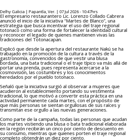
Delhy Galicia | Papantla, Ver. | 07 Jul 2026 - 10:47hrs
El empresario restaurantero Lic. Lorenzo Collado Cabrera
anunció el inicio de la iniciativa “Martes de Blanco”, una
estrategia que busca incentivar el uso del traje regional
totonaco como una forma de fortalecer la identidad cultural
y reconocer el legado de quienes mantienen vivas las
tradiciones del Totonacapan.
Explicó que desde la apertura del restaurante Nakú se ha
trabajado en la promoción de la cultura a través de la
gastronomía, convencidos de que vestir una blusa
bordada, una bata tradicional o el traje típico va más allá de
portar una prenda, pues representa acercarse a la
cosmovisión, las costumbres y los conocimientos
heredados por el pueblo totonaco.
Señaló que la iniciativa surgió al observar a mujeres que
acudieron al establecimiento portando su vestimenta
tradicional, lo que motivó a convertir esta práctica en una
actividad permanente cada martes, con el propósito de
que más personas se sientan orgullosas de sus raíces y
transmitan ese orgullo a las nuevas generaciones.
Como parte de la campaña, todas las personas que acudan
los martes vistiendo una blusa o bata tradicional elaborada
en la región recibirán un cinco por ciento de descuento en
su consumo, mientras que quienes porten el traje regional
completo obtendrán un diez por ciento.