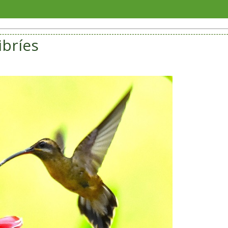
Veracruz e
ibríes