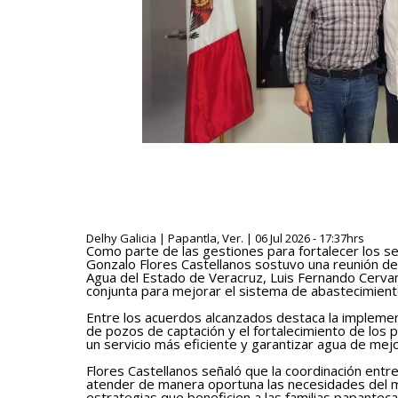
Delhy Galicia | Papantla, Ver. | 06 Jul 2026 - 17:37hrs
Como parte de las gestiones para fortalecer los serv
Gonzalo Flores Castellanos sostuvo una reunión de 
Agua del Estado de Veracruz, Luis Fernando Cerva
conjunta para mejorar el sistema de abastecimient
Entre los acuerdos alcanzados destaca la implement
de pozos de captación y el fortalecimiento de los p
un servicio más eficiente y garantizar agua de mejor
Flores Castellanos señaló que la coordinación entr
atender de manera oportuna las necesidades del mun
estrategias que beneficien a las familias papanteca