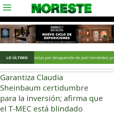
toggle
navigation
ión de taxistas por desaparición de Joel Hernández; preparan pr
LO ÚLTIMO
Garantiza Claudia
Sheinbaum certidumbre
para la inversión; afirma que
el T-MEC está blindado