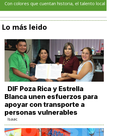
s que cuentan historia, el talento local deja huella en el Festival d
Lo más leido
DIF Poza Rica y Estrella
Blanca unen esfuerzos para
apoyar con transporte a
personas vulnerables
Isaac