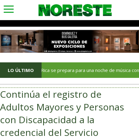
toggle
navigation
Poza Rica se prepara para una noche de música con La Arrolla
LO ÚLTIMO
Continúa el registro de
Adultos Mayores y Personas
con Discapacidad a la
credencial del Servicio