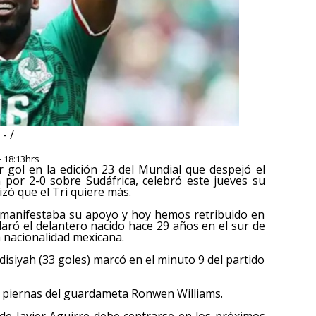
- /
- 18:13hrs
r gol en la edición 23 del Mundial que despejó el
a por 2-0 sobre Sudáfrica, celebró este jueves su
izó que el Tri quiere más.
s manifestaba su apoyo y hoy hemos retribuido en
aró el delantero nacido hace 29 años en el sur de
 nacionalidad mexicana.
adisiyah (33 goles) marcó en el minuto 9 del partido
las piernas del guardameta Ronwen Williams.
a de Javier Aguirre debe centrarse en los próximos