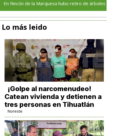
ón de la Marquesa hubo retiro de árboles por representar riesgos;
Lo más leido
¡Golpe al narcomenudeo!
Catean vivienda y detienen a
tres personas en Tihuatlán
Noreste