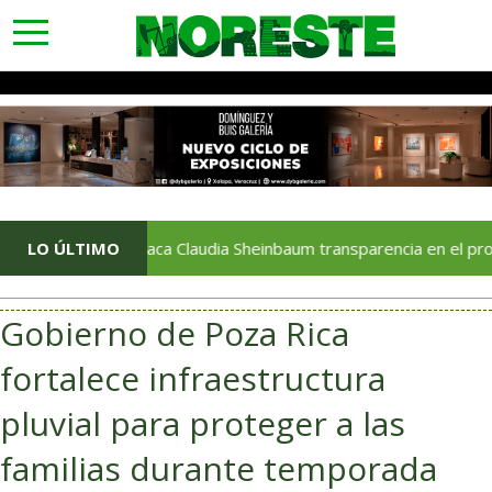
toggle
navigation
Destaca Claudia Sheinbaum transparencia en el proceso de con
LO ÚLTIMO
Gobierno de Poza Rica
fortalece infraestructura
pluvial para proteger a las
familias durante temporada