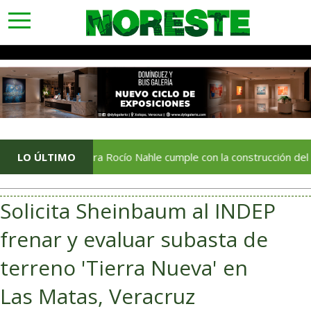
toggle
navigation
bernadora Rocío Nahle cumple con la construcción del Centro de A
LO ÚLTIMO
Solicita Sheinbaum al INDEP
frenar y evaluar subasta de
terreno 'Tierra Nueva' en
Las Matas, Veracruz