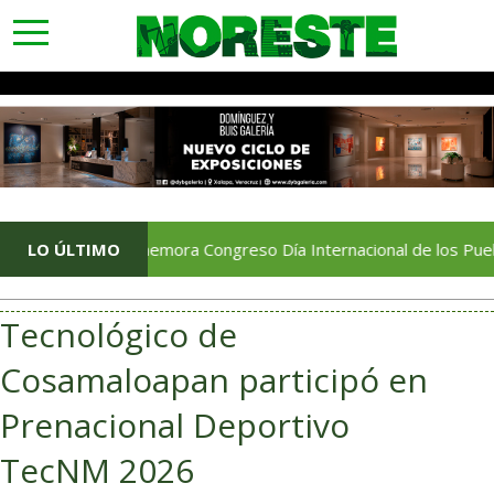
toggle
navigation
LO ÚLTIMO
Conmemora Congreso Día Internacional de los Pueblos Indí
Tecnológico de
Cosamaloapan participó en
Prenacional Deportivo
TecNM 2026