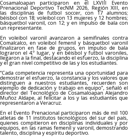
Cosamaloapan participaron en el LXVIII Evento
Prenacional Deportivo TecNM 2026, Región XIII, en
las disciplinas de futbol soccer, con 17 alumnos;
béisbol con 18; voleibol con 13 mujeres y 12 hombres;
básquetbol varonil, con 12; y en impulso de bala con
un representante.
En voleibol varonil avanzaron a semifinales contra
Comalcalco, en voleibol femenil y básquetbol varonil
finalizaron en fase de grupos, en impulso de bala
lograron el 4.º lugar, y en béisbol y futbol varoniles,
llegaron a la final, destacando el esfuerzo, la disciplina
y el gran nivel competitivo de las y los estudiantes.
“Cada competencia representa una oportunidad para
demostrar el esfuerzo, la constancia y los valores que
distinguen a nuestros estudiantes, recuerden son
ejemplo de dedicación y trabajo en equipo”, señaló el
director del Tecnológico de Cosamaloapan Alejandro
Muñoz Aldape, al felicitar a los y las estudiantes que
representaron a Veracruz.
En el Evento Prenacional participaron más de mil 100
atletas de 11 institutos tecnológicos del sur del país,
quienes compitieron en disciplinas individuales y por
equipos, en las ramas femenil y varonil, demostrando
talento, disciplina y espíritu deportivo.