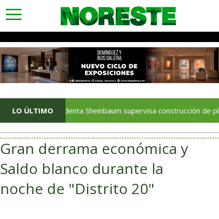
toggle
navigation
LO ÚLTIMO
Presidenta Sheinbaum supervisa construcción de planta pot
Gran derrama económica y
Saldo blanco durante la
noche de "Distrito 20"