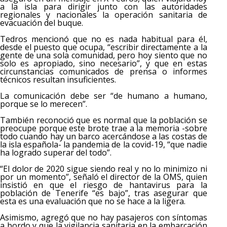
a la isla para dirigir junto con las autoridades
regionales y nacionales la operación sanitaria de
evacuación del buque.
Tedros mencionó que no es nada habitual para él,
desde el puesto que ocupa, “escribir directamente a la
gente de una sola comunidad, pero hoy siento que no
solo es apropiado, sino necesario”, y que en estas
circunstancias comunicados de prensa o informes
técnicos resultan insuficientes.
La comunicación debe ser “de humano a humano,
porque se lo merecen”.
También reconoció que es normal que la población se
preocupe porque este brote trae a la memoria -sobre
todo cuando hay un barco acercándose a las costas de
la isla española- la pandemia de la covid-19, “que nadie
ha logrado superar del todo”.
“El dolor de 2020 sigue siendo real y no lo minimizo ni
por un momento”, señaló el director de la OMS, quien
insistió en que el riesgo de hantavirus para la
población de Tenerife “es bajo”, tras asegurar que
esta es una evaluación que no se hace a la ligera.
Asimismo, agregó que no hay pasajeros con síntomas
a bordo y que la vigilancia sanitaria en la embarcación