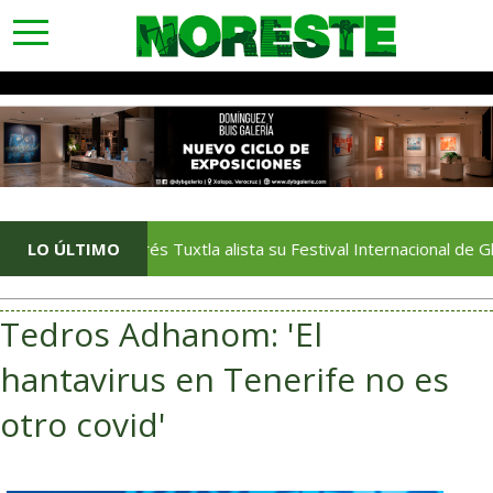
toggle
navigation
San Andrés Tuxtla alista su Festival Internacional de Globos de
LO ÚLTIMO
Tedros Adhanom: 'El
hantavirus en Tenerife no es
otro covid'