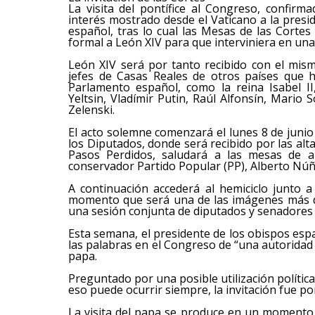
La visita del pontífice al Congreso, confirm
interés mostrado desde el Vaticano a la presi
español, tras lo cual las Mesas de las Corte
formal a León XIV para que interviniera en un
León XIV será por tanto recibido con el mis
jefes de Casas Reales de otros países que h
Parlamento español, como la reina Isabel II
Yeltsin, Vladímir Putin, Raúl Alfonsín, Mario 
Zelenski.
El acto solemne comenzará el lunes 8 de junio
los Diputados, donde será recibido por las alt
Pasos Perdidos, saludará a las mesas de a
conservador Partido Popular (PP), Alberto Núñ
A continuación accederá al hemiciclo junto 
momento que será una de las imágenes más de
una sesión conjunta de diputados y senadores 
Esta semana, el presidente de los obispos esp
las palabras en el Congreso de “una autoridad
papa.
Preguntado por una posible utilización política
eso puede ocurrir siempre, la invitación fue 
La visita del papa se produce en un momento 