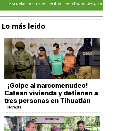
s normales reciben resultados del proceso de admisión 2026–2
Lo más leido
¡Golpe al narcomenudeo!
Catean vivienda y detienen a
tres personas en Tihuatlán
Noreste