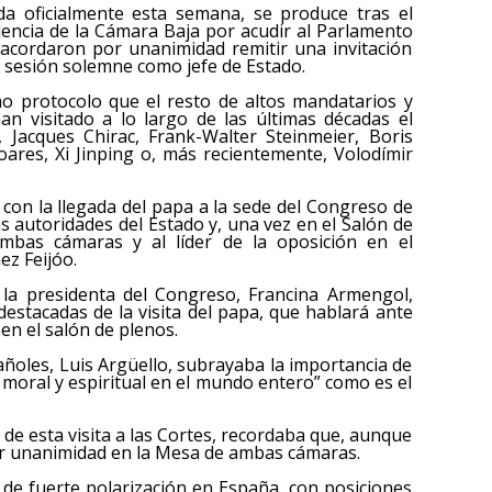
ada oficialmente esta semana, se produce tras el
dencia de la Cámara Baja por acudir al Parlamento
s acordaron por unanimidad remitir una invitación
a sesión solemne como jefe de Estado.
mo protocolo que el resto de altos mandatarios y
an visitado a lo largo de las últimas décadas el
, Jacques Chirac, Frank-Walter Steinmeier, Boris
Soares, Xi Jinping o, más recientemente, Volodímir
 con la llegada del papa a la sede del Congreso de
as autoridades del Estado y, una vez en el Salón de
mbas cámaras y al líder de la oposición en el
ez Feijóo.
a la presidenta del Congreso, Francina Armengol,
stacadas de la visita del papa, que hablará ante
en el salón de plenos.
añoles, Luis Argüello, subrayaba la importancia de
 moral y espiritual en el mundo entero” como es el
 de esta visita a las Cortes, recordaba que, aunque
por unanimidad en la Mesa de ambas cámaras.
de fuerte polarización en España, con posiciones