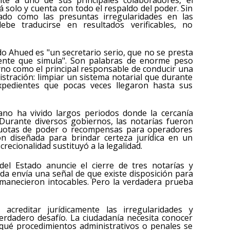
te a uno de sus principales colaboradores, el
tá solo y cuenta con todo el respaldo del poder. Sin
do como las presuntas irregularidades en las
ebe traducirse en resultados verificables, no
o Ahued es "un secretario serio, que no se presta
gente que simula". Son palabras de enorme peso
erno como el principal responsable de conducir una
istración: limpiar un sistema notarial que durante
pedientes que pocas veces llegaron hasta sus
ano ha vivido largos periodos donde la cercanía
 Durante diversos gobiernos, las notarías fueron
 cuotas de poder o recompensas para operadores
ión diseñada para brindar certeza jurídica en un
recionalidad sustituyó a la legalidad.
del Estado anuncie el cierre de tres notarías y
da envía una señal de que existe disposición para
manecieron intocables. Pero la verdadera prueba
acreditar jurídicamente las irregularidades y
erdadero desafío. La ciudadanía necesita conocer
, qué procedimientos administrativos o penales se