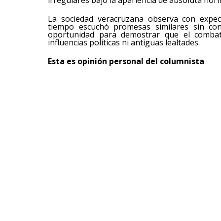
irregulares bajo la apariencia de absoluta nor
La sociedad veracruzana observa con expec
tiempo escuchó promesas similares sin con
oportunidad para demostrar que el combate 
influencias políticas ni antiguas lealtades.
Esta es opinión personal del columnista