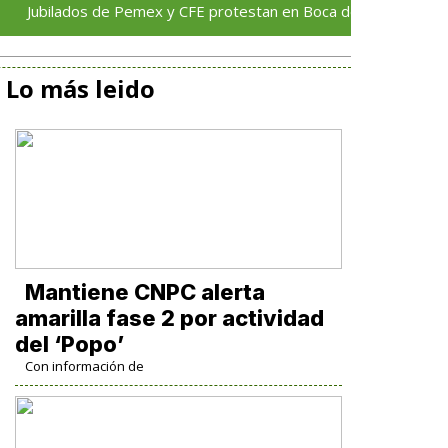
dos de Pemex y CFE protestan en Boca del Río contra reducción d
Lo más leido
Mantiene CNPC alerta
amarilla fase 2 por actividad
del ‘Popo’
Con información de