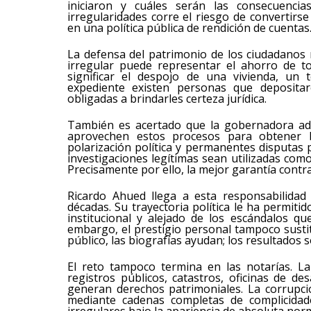
iniciaron y cuáles serán las consecuenci
irregularidades corre el riesgo de convertirs
en una política pública de rendición de cuentas
La defensa del patrimonio de los ciudadanos
irregular puede representar el ahorro de t
significar el despojo de una vivienda, un 
expediente existen personas que depositar
obligadas a brindarles certeza jurídica.
También es acertado que la gobernadora adv
aprovechen estos procesos para obtener b
polarización política y permanentes disputas p
investigaciones legítimas sean utilizadas com
Precisamente por ello, la mejor garantía contr
Ricardo Ahued llega a esta responsabilidad
décadas. Su trayectoria política le ha permit
institucional y alejado de los escándalos q
embargo, el prestigio personal tampoco sustitu
público, las biografías ayudan; los resultados s
El reto tampoco termina en las notarías. La
registros públicos, catastros, oficinas de d
generan derechos patrimoniales. La corrupció
mediante cadenas completas de complicidade