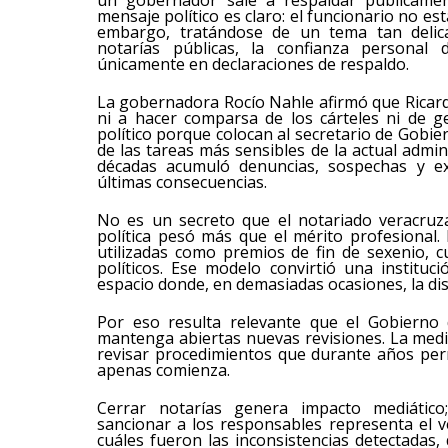
un gobernador sale a respaldar públicamen
mensaje político es claro: el funcionario no es
embargo, tratándose de un tema tan delica
notarías públicas, la confianza personal d
únicamente en declaraciones de respaldo.
La gobernadora Rocío Nahle afirmó que Ricard
ni a hacer comparsa de los cárteles ni de 
político porque colocan al secretario de Gobi
de las tareas más sensibles de la actual admin
décadas acumuló denuncias, sospechas y ex
últimas consecuencias.
No es un secreto que el notariado veracruz
política pesó más que el mérito profesional.
utilizadas como premios de fin de sexenio,
políticos. Ese modelo convirtió una instituc
espacio donde, en demasiadas ocasiones, la disc
Por eso resulta relevante que el Gobierno 
mantenga abiertas nuevas revisiones. La medi
revisar procedimientos que durante años per
apenas comienza.
Cerrar notarías genera impacto mediático; 
sancionar a los responsables representa el v
cuáles fueron las inconsistencias detectadas