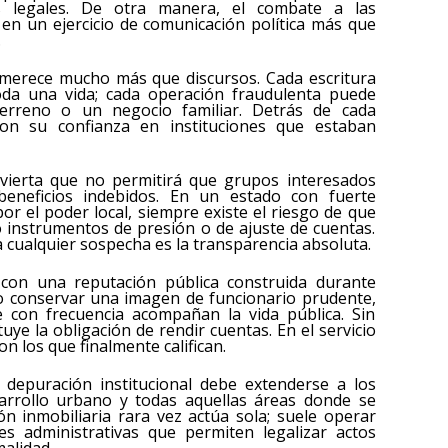
as legales. De otra manera, el combate a las
e en un ejercicio de comunicación política más que
.
 merece mucho más que discursos. Cada escritura
oda una vida; cada operación fraudulenta puede
terreno o un negocio familiar. Detrás de cada
on su confianza en instituciones que estaban
ierta que no permitirá que grupos interesados
eneficios indebidos. En un estado con fuerte
or el poder local, siempre existe el riesgo de que
o instrumentos de presión o de ajuste de cuentas.
a cualquier sospecha es la transparencia absoluta.
 con una reputación pública construida durante
ido conservar una imagen de funcionario prudente,
ue con frecuencia acompañan la vida pública. Sin
ye la obligación de rendir cuentas. En el servicio
on los que finalmente califican.
 depuración institucional debe extenderse a los
esarrollo urbano y todas aquellas áreas donde se
n inmobiliaria rara vez actúa sola; suele operar
s administrativas que permiten legalizar actos