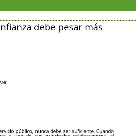
Jubila
confianza debe pesar más
ANI
servicio público, nunca debe ser suficiente. Cuando