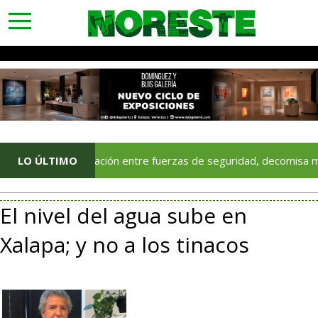
toggle
navigation
oordinación entre fuerzas de seguridad, decomisa más de 120 do
LO ÚLTIMO
El nivel del agua sube en
Xalapa; y no a los tinacos