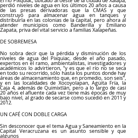
El río Pixquiac, ubicado al oeste de la ciudad de Xalapa,
perdió niveles de agua en los últimos 20 años a causa
de las presas derivadoras que la CMAS y que
construyó para almacenar agua en tanques y
distribuirla en las colonias de la capital, pero ahora al
atender municipios como Banderilla y Emiliano
Zapata, priva del vital servicio a familias Xalapeñas.
DE SOBREMESA
No sobra decir que la pérdida y disminución de los
niveles de agua del Pixquiac, desde el año pasado,
expertos en el ramo, ambientalistas, investigadores y
académicos lo advirtieron, "y es que el río no se seca
en todo su recorrido, sólo hasta los puntos donde hay
áreas de almacenamiento que, en promedio, son seis",
y en las localidades de Xocoyolapan, Agüita Fría, la
Caja 4, además de Quimixtlán, pero a lo largo de casi
20 años el afluente cada vez tiene más épocas de muy
bajo nivel, al grado de secarse como sucedió en 2011 y
2012.
UN CAFÉ CON DOBLE CARGA
Sin desconocer que el tema Agua y Saneamiento en la
Capital Veracruzana es un asunto sensible y que
algunos