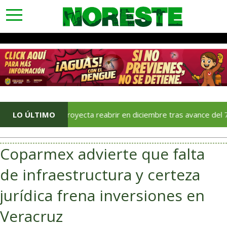
toggle
navigation
a Rica proyecta reabrir en diciembre tras avance del 70 % en su
LO ÚLTIMO
Coparmex advierte que falta
de infraestructura y certeza
jurídica frena inversiones en
Veracruz