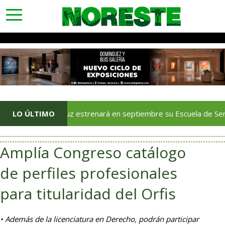
toggle
navigation
Veracruz estrenará en septiembre su Escuela de Servicios Turí
LO ÚLTIMO
Amplía Congreso catálogo
de perfiles profesionales
para titularidad del Orfis
• Además de la licenciatura en Derecho, podrán participar