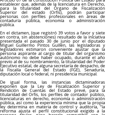
Artículo 67 de la Constitución Política del Estado para
establecer que, además de la licenciatura en Derecho,
para la titularidad del Órgano de Fiscalización
Superior del estado (Orfis), podrán participar
personas con perfiles profesionales en áreas de
contaduría pública, economía o administración
pública.
En el dictamen, (que registró 39 votos a favor y siete
en contra, sin abstenciones) resultado de la iniciativa
presentada el pasado 30 de junio por el diputado
Miguel Guillermo Pintos Guillén, las legisladoras y
legisladores estimaron conveniente ajustar que la
persona aspirante al cargo de titular del organismo
autónomo no debe haber ocupado, durante el año
previo al de su nombramiento, la titularidad del Poder
Ejecutivo estatal, de alguna secretaría de despacho, de
la Fiscalía General del Estado (FGE), Senaduría,
diputación local o federal, ni presidencia municipal.
De igual forma, las instancias dictaminadoras
exponen que la Ley de Fiscalización Superior y
Rendición de Cuentas del Estado prevé, para la
titularidad del Orfis, los perfiles de contador público,
licenciaturas en derecho, economía o administración
pública, así como la experiencia mínima que la propia
ley determina en materia de control y auditoría, “la
reforma ajusta el perfil constitucional exigido a la