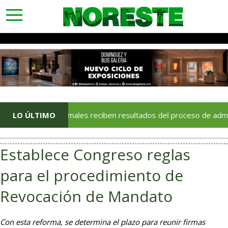
toggle
navigation
as normales reciben resultados del proceso de admisión 2026–
LO ÚLTIMO
Establece Congreso reglas
para el procedimiento de
Revocación de Mandato
Con esta reforma, se determina el plazo para reunir firmas