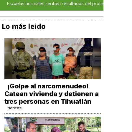
s normales reciben resultados del proceso de admisión 2026–2
Lo más leido
¡Golpe al narcomenudeo!
Catean vivienda y detienen a
tres personas en Tihuatlán
Noreste