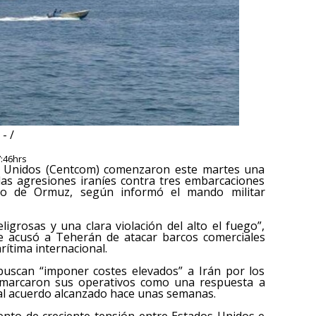
- /
7:46hrs
s Unidos (Centcom) comenzaron este martes una
las agresiones iraníes contra tres embarcaciones
cho de Ormuz, según informó el mando militar
eligrosas y una clara violación del alto el fuego”,
e acusó a Teherán de atacar barcos comerciales
rítima internacional.
buscan “imponer costes elevados” a Irán por los
nmarcaron sus operativos como una respuesta a
 al acuerdo alcanzado hace unas semanas.
to de creciente tensión entre Estados Unidos e