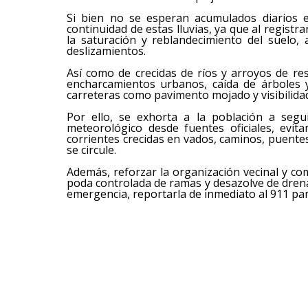
Si bien no se esperan acumulados diarios ex
continuidad de estas lluvias, ya que al regist
la saturación y reblandecimiento del suelo
deslizamientos.
Así como de crecidas de ríos y arroyos de res
encharcamientos urbanos, caída de árboles 
carreteras como pavimento mojado y visibilidad
Por ello, se exhorta a la población a segui
meteorológico desde fuentes oficiales, evit
corrientes crecidas en vados, caminos, puentes 
se circule.
Además, reforzar la organización vecinal y co
poda controlada de ramas y desazolve de drena
emergencia, reportarla de inmediato al 911 pa