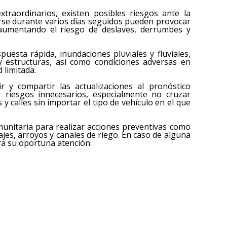
traordinarios, existen posibles riesgos ante la
rarse durante varios días seguidos pueden provocar
, aumentando el riesgo de deslaves, derrumbes y
puesta rápida, inundaciones pluviales y fluviales,
y estructuras, así como condiciones adversas en
 limitada.
r y compartir las actualizaciones al pronóstico
ar riesgos innecesarios, especialmente no cruzar
y calles sin importar el tipo de vehículo en el que
munitaria para realizar acciones preventivas como
jes, arroyos y canales de riego. En caso de alguna
ra su oportuna atención.