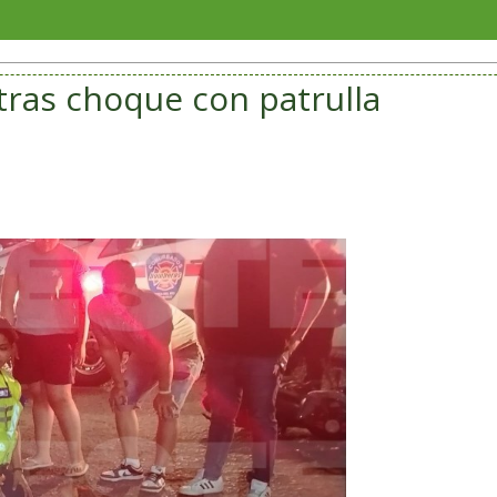
En marcha l
 tras choque con patrulla