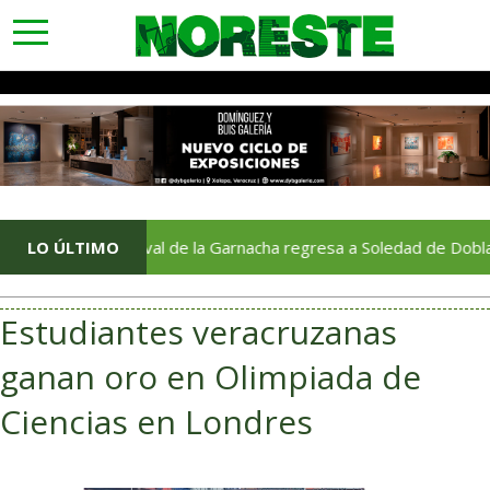
toggle
navigation
Festival de la Garnacha regresa a Soledad de Doblado tras do
LO ÚLTIMO
Estudiantes veracruzanas
ganan oro en Olimpiada de
Ciencias en Londres