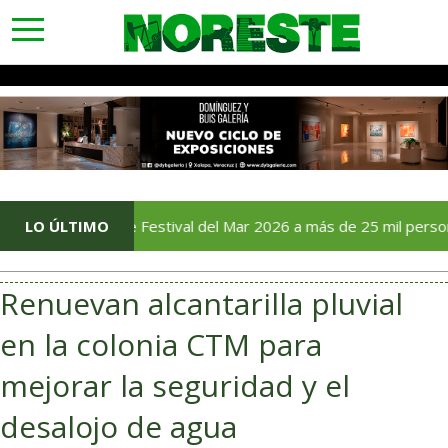
toggle
navigation
Reúne Festival del Mar 2026 a más de 25 mil personas en su p
LO ÚLTIMO
Renuevan alcantarilla pluvial
en la colonia CTM para
mejorar la seguridad y el
desalojo de agua