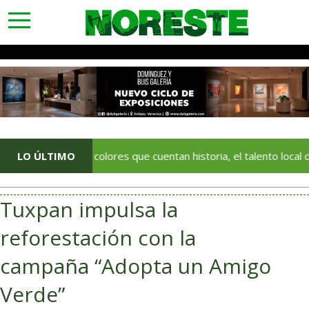
toggle
navigation
LO ÚLTIMO
Con colores que cuentan historia, el talento local deja huella 
Tuxpan impulsa la
reforestación con la
campaña “Adopta un Amigo
Verde”